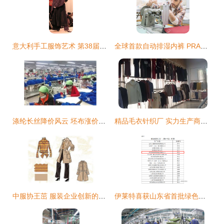
意大利手工服饰艺术 第38届高级定制发布会图集
全球首款自动排湿内裤 PRADA代工厂出品，让您的臀部体验前所未有的干爽与舒适
涤纶长丝降价风云 坯布涨价潮即将来袭？
精品毛衣针织厂 实力生产商助力电商与品牌定制
中服协王茁 服装企业创新的第一步是要回归产品时代
伊莱特喜获山东省首批绿色工厂荣誉称号，引领服饰制造绿色转型