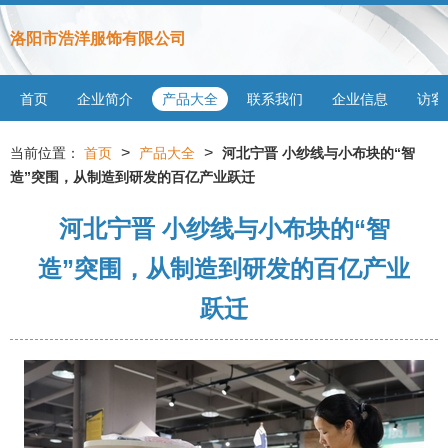
洛阳市浩洋服饰有限公司
首页
企业简介
产品大全
联系我们
企业信息
访客
>
>
当前位置：
首页
产品大全
河北宁晋 小纱线与小布块的“智
造”突围，从制造到研发的百亿产业跃迁
河北宁晋 小纱线与小布块的“智
造”突围，从制造到研发的百亿产业
跃迁