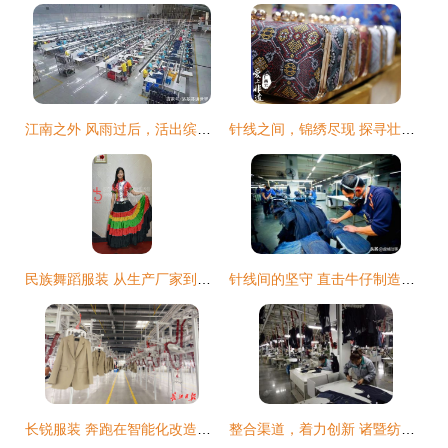
江南之外 风雨过后，活出缤纷花样
针线之间，锦绣尽现 探寻壮族服饰制作技艺
民族舞蹈服装 从生产厂家到服饰制造的产业全景
针线间的坚守 直击牛仔制造工人，为家计拼搏的服饰研发背后
长锐服装 奔跑在智能化改造的路上，驱动服饰研发新变革
整合渠道，着力创新 诸暨纺织服装产业的夹缝突围之路