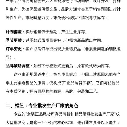
一季，品牌公司都会投入大量资源进行市场调研、设计开发、打样
和生产。为确保渠道供货充足，品牌方通常会基于销售预测进行计
划性生产。市场瞬息万变，难免会出现以下情况导致库存：
计划偏差
：实际销量低于预期，产生过量库存。
季节更替
：过季款式虽质量完好，但需为新品腾出空间。
订单变更
：客户取消订单或出现少量瑕疵品（非质量问题的细微差
异）。
品牌策略调整
：如线下专柜款式更新后，原有款式转为库存。
这些由正规渠道生产、符合质量标准，但因上述原因未能在当
季主要渠道售罄的服装，便构成了“正品尾货库存”。它们与仿冒品
有本质区别，拥有原品牌的商标、吊牌、包装和工艺。
二、枢纽：专业批发生产厂家的角色
专业的"女装正品尾货库存品牌折扣精品尾货批发生产厂家"或
大型批发商，是这一产业链的核心枢纽。他们通常具备以下能力：